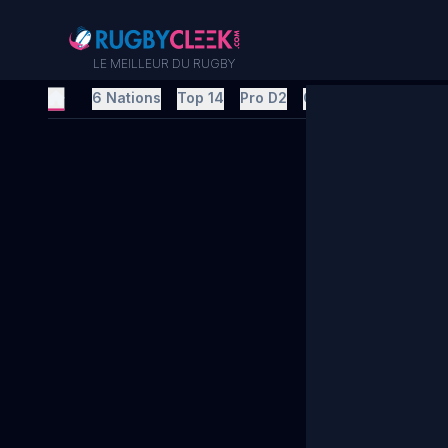
LE MEILLEUR DU RUGBY
6 Nations
Top 14
Pro D2
Champions Cup
C
LE MEILLEU
Accueil
6 Nations
Top 14
Pro D2
Champions C