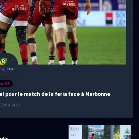
gbyrama
ro D2
al pour le match de la feria face à Narbonne
/26 à 14:57
ndir