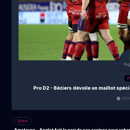
Ru
P
Pro D2 - Béziers dévoile un maillot spéci
08/08
Direct
Amateurs - Anglet fait le pari de ses racines pour rebo