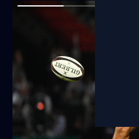
Challenge Cu
Direct
XV de France
Transferts
International
XIII
Féminines
Rugby à 7