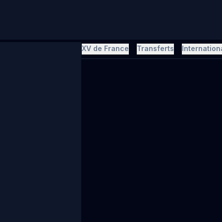
hallenge Cup
Direct
XV de France
Transferts
Internation
R DU RUGBY
up