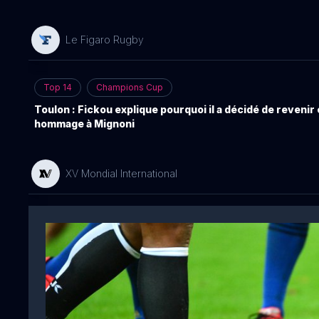
Le Figaro Rugby
Top 14
Champions Cup
Toulon : Fickou explique pourquoi il a décidé de revenir
hommage à Mignoni
XV Mondial International