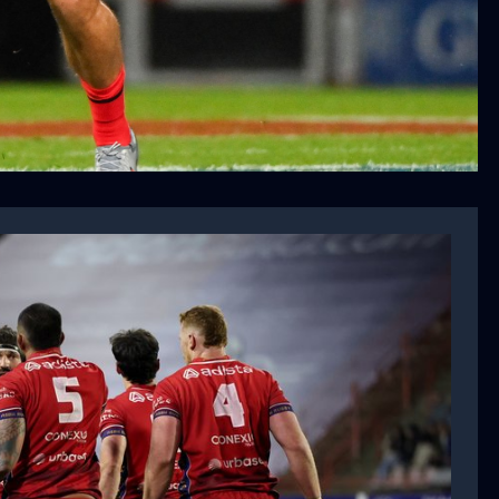
sion a été
ficile à prendre»,
irme son départ de
Lire l'article