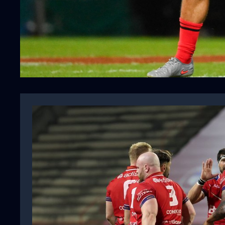
Top 14
Champions Cup
Rugby : «Cette déci
particulièrement dif
Thomas Ramos conf
Toulouse
Date non disponible