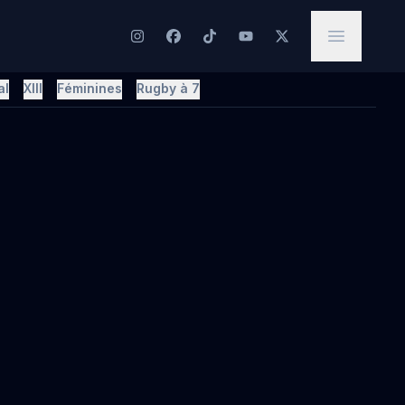
al
XIII
Féminines
Rugby à 7